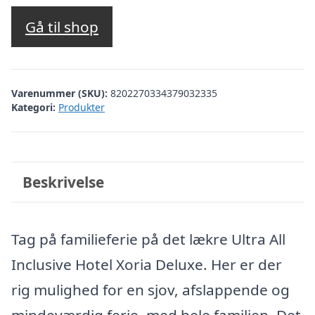
oprindelige
aktuelle
pris
pris
Gå til shop
var:
er:
kr. 3.864,37.
kr. 2.972,00.
Varenummer (SKU):
8202270334379032335
Kategori:
Produkter
Beskrivelse
Tag på familieferie på det lækre Ultra All
Inclusive Hotel Xoria Deluxe. Her er der
rig mulighed for en sjov, afslappende og