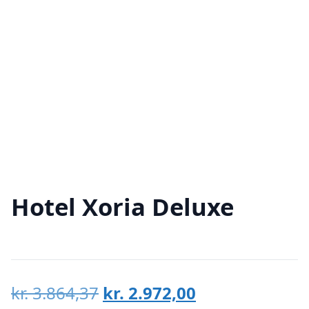
Hotel Xoria Deluxe
Den
Den
kr.
3.864,37
kr.
2.972,00