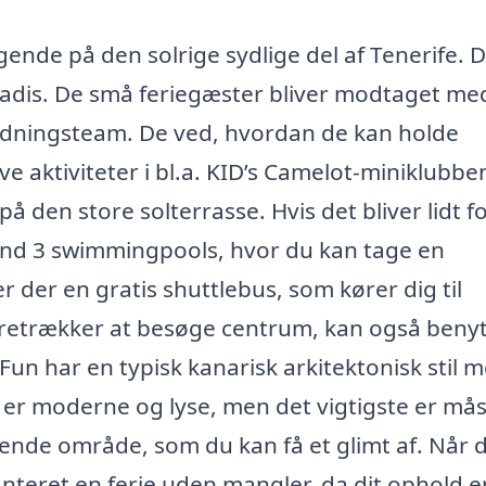
gende på den solrige sydlige del af Tenerife. D
radis. De små feriegæster bliver modtaget me
ldningsteam. De ved, hvordan de kan holde
aktiviteter i bl.a. KID’s Camelot-miniklubben
 den store solterrasse. Hvis det bliver lidt f
end 3 swimmingpools, hvor du kan tage en
r der en gratis shuttlebus, som kører dig til
oretrækker at besøge centrum, kan også beny
Fun har en typisk kanarisk arkitektonisk stil 
er moderne og lyse, men det vigtigste er må
ende område, som du kan få et glimt af. Når 
anteret en ferie uden mangler, da dit ophold 