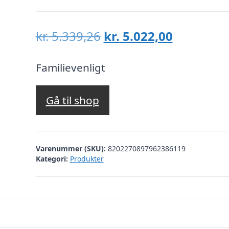
Den
Den
kr.
5.339,26
kr.
5.022,00
oprindelige
aktuelle
pris
pris
Familievenligt
var:
er:
kr. 5.339,26.
kr. 5.022,
Gå til shop
Varenummer (SKU):
8202270897962386119
Kategori:
Produkter