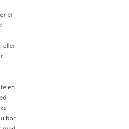
er er
d
 eller
or
tte en
med
ske
du bor
er med