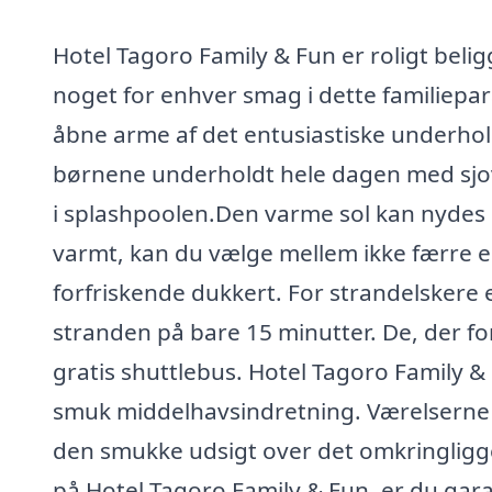
Hotel Tagoro Family & Fun er roligt belig
noget for enhver smag i dette familiepa
åbne arme af det entusiastiske underho
børnene underholdt hele dagen med sjove 
i splashpoolen.Den varme sol kan nydes på
varmt, kan du vælge mellem ikke færre 
forfriskende dukkert. For strandelskere e
stranden på bare 15 minutter. De, der f
gratis shuttlebus. Hotel Tagoro Family & 
smuk middelhavsindretning. Værelserne 
den smukke udsigt over det omkringligg
på Hotel Tagoro Family & Fun, er du gar