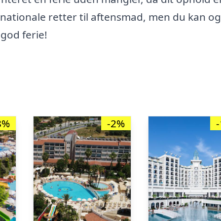
ernationale retter til aftensmad, men du kan o
god ferie!
8%
-2%