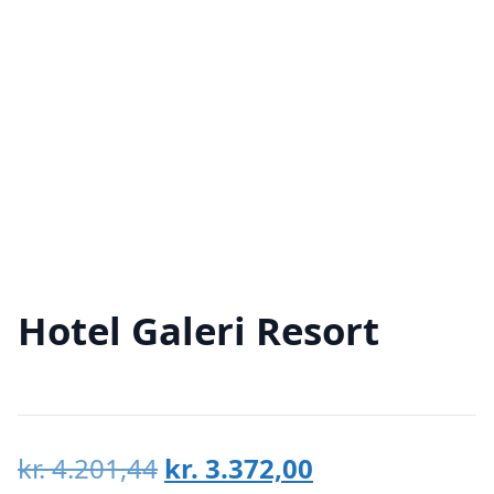
Hotel Galeri Resort
Den
Den
kr.
4.201,44
kr.
3.372,00