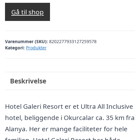
oprindelige
aktuelle
pris
pris
Gå til shop
var:
er:
kr. 4.201,44.
kr. 3.372,00.
Varenummer (SKU):
8202277933127259578
Kategori:
Produkter
Beskrivelse
Hotel Galeri Resort er et Ultra All Inclusive
hotel, beliggende i Okurcalar ca. 35 km fra
Alanya. Her er mange faciliteter for hele