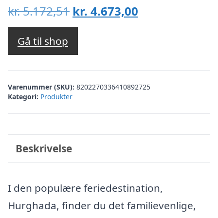
Den
Den
kr.
5.172,51
kr.
4.673,00
oprindelige
aktuelle
pris
pris
Gå til shop
var:
er:
kr. 5.172,51.
kr. 4.673,00.
Varenummer (SKU):
8202270336410892725
Kategori:
Produkter
Beskrivelse
I den populære feriedestination,
Hurghada, finder du det familievenlige,